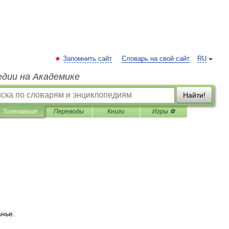
Запомнить сайт
Словарь на свой сайт
RU
едии на Академике
Найти!
Толкования
Переводы
Книги
Игры ⚽
анье
.