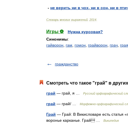
-
не
верить
ни
в
чох
,
ни
в
сон
,
ни
в
пти
Словарь
многих
выражений
.
2014
.
Игры ⚽
Нужна курсовая?
Синонимы
:
гайворон
,
гам
,
гомон
,
грайворон
,
грач
,
гра
гражданство
Смотреть что такое "грай" в други
грай
— грай, я …
Русский орфографический сл
грай
— грай/ …
Морфемно-орфографический сл
Грай
— Грай: В Викисловаре есть статья «
воронье карканье. Грай …
Википедия