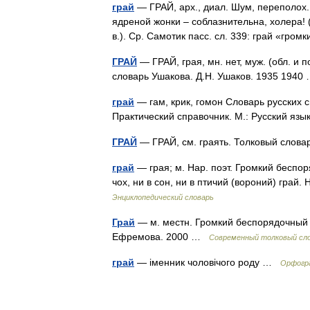
грай
— ГРАЙ, арх., диал. Шум, переполох. 
ядреной жонки – соблазнительна, холера! (3.
в.). Ср. Самотик пасс. сл. 339: грай «гр
ГРАЙ
— ГРАЙ, грая, мн. нет, муж. (обл. и п
словарь Ушакова. Д.Н. Ушаков. 1935 194
грай
— гам, крик, гомон Словарь русских с
Практический справочник. М.: Русский язы
ГРАЙ
— ГРАЙ, см. граять. Толковый слова
грай
— грая; м. Нар. поэт. Громкий беспоря
чох, ни в сон, ни в птичий (вороний) гра
Энциклопедический словарь
Грай
— м. местн. Громкий беспорядочный к
Ефремова. 2000 …
Современный толковый сло
грай
— іменник чоловічого роду …
Орфогра