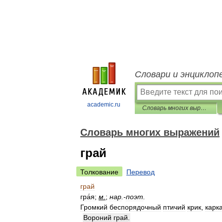
Словари и энциклоп
academic.ru
Словарь многих выражений
Словарь многих выражений
грай
Толкование
Перевод
грай
гра́я
;
м
.
;
нар
.-
поэт
.
Громкий
беспорядочный
птичий
крик
,
карк
Вороний
грай
.