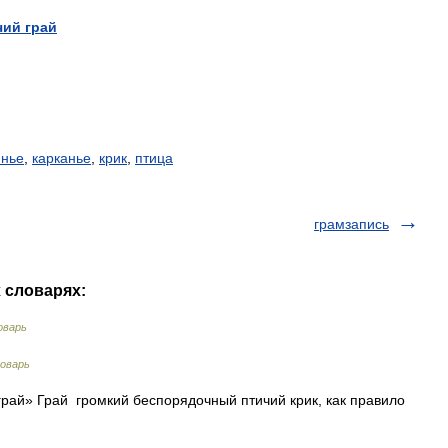
чий
грай
янье
,
карканье
,
крик
,
птица
грамзапись
х словарях:
оварь
оварь
грай» Грай громкий беспорядочный птичий крик, как правило