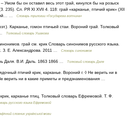
– Умом бы он оставил весь этот грай, кинулся бы на розыск
 235). Сл. РЯ XI XVII 4. 118: грай «карканье, птичий крик» (XII
омкий… …
Словарь трилогии «Государева вотчина»
оэт.). Карканье, гомон птичьей стаи. Вороний грай. Толковый
0 …
Толковый словарь Ушакова
инонимов. грай см. крик Словарь синонимов русского языка.
к. З. Е. Александрова. 2011 …
Словарь синонимов
рь Даля. В.И. Даль. 1863 1866 …
Толковый словарь Даля
дочный птичий крик, карканье. Вороний г. ◊ Не верить ни в
й. Не верить ни в какие приметы и предзнаменования …
рик, карканье птиц. Толковый словарь Ефремовой. Т. Ф.
варь русского языка Ефремовой
фічний словник української мови